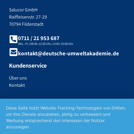
Salucor GmbH
Raiffeisenstr. 27-29
70794 Filderstadt
0711 / 21 953 687
(Mo.–Fr.) 08:00–12:00 Uhr, 13:00–15:00 Uhr
kontakt@deutsche-umweltakademie.de
Kundenservice
Über uns
Kontakt
Rechtliches
Diese Seite nutzt Website-Tracking-Technologien von Dritten,
Impressum
um ihre Dienste anzubieten, stetig zu verbessern und
Werbung entsprechend den Interessen der Nutzer
Datenschutzerklärung
anzuzeigen.
Widerrufsrecht