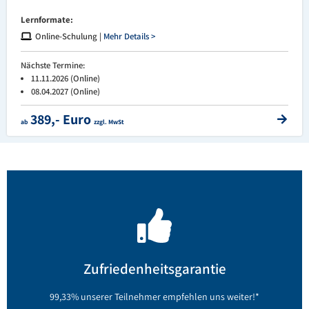
Lernformate:
Online-Schulung |
Mehr Details >
Nächste Termine:
11.11.2026 (Online)
08.04.2027 (Online)
389,- Euro
ab
zzgl. MwSt
*Auswertung aus interner Stichproben-Evaluation
Zufriedenheitsgarantie
Woher wissen wir das?
99,33% unserer Teilnehmer empfehlen uns weiter!*