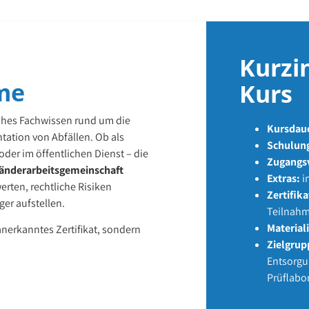
Kurzi
me
Kurs
ahes Fachwissen rund um die
Kursdau
ation von Abfällen. Ob als
Schulung
der im öffentlichen Dienst – die
Zugangs
änderarbeitsgemeinschaft
Extras:
i
werten, rechtliche Risiken
Zertifika
er aufstellen.
Teilnah
Material
anerkanntes Zertifikat, sondern
Zielgrup
Entsorgu
Prüflabor