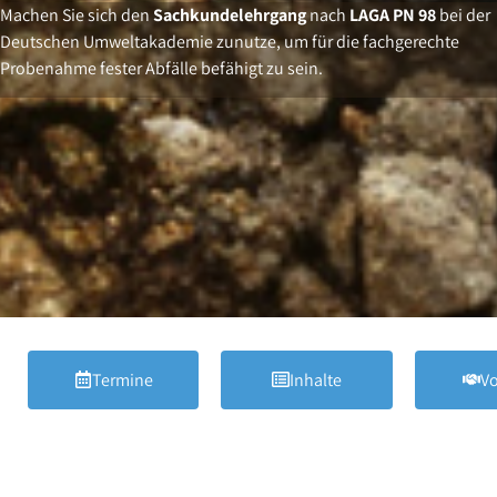
Machen Sie sich den
Sachkundelehrgang
nach
LAGA PN 98
bei der
Deutschen Umweltakademie zunutze, um für die fachgerechte
Probenahme fester Abfälle befähigt zu sein.
Termine
Inhalte
Vo