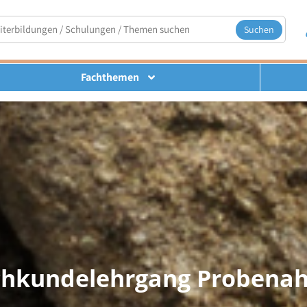
Suchen
Fachthemen
chkundelehrgang Probenah