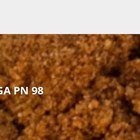
GA PN 98
e