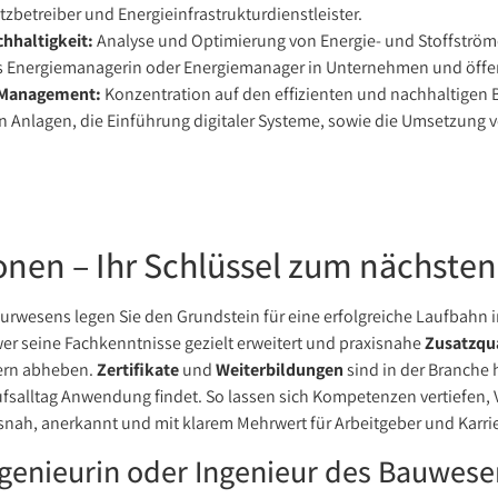
betreiber und Energieinfrastrukturdienstleister.
haltigkeit:
Analyse und Optimierung von Energie- und Stoffström
als Energiemanagerin oder Energiemanager in Unternehmen und öffe
y Management:
Konzentration auf den effizienten und nachhaltigen
 Anlagen, die Einführung digitaler Systeme, sowie die Umsetzung vo
onen – Ihr Schlüssel zum nächsten 
rwesens legen Sie den Grundstein für eine erfolgreiche Laufbahn
er seine Fachkenntnisse gezielt erweitert und praxisnahe
Zusatzqua
ern abheben.
Zertifikate
und
Weiterbildungen
sind in der Branche
rufsalltag Anwendung findet. So lassen sich Kompetenzen vertiefen
xisnah, anerkannt und mit klarem Mehrwert für Arbeitgeber und Karrie
ngenieurin oder Ingenieur des Bauwese