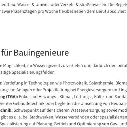
enieurbau, Wasser & Umwelt oder Verkehr & Straßenwesen. Die Regel
r zwei Präsenztagen pro Woche flexibel neben dem Beruf absolviert
 für Bauingenieure
 Möglichkeit, ihr Wissen gezielt zu vertiefen und dadurch den ber
ältige Spezialisierungsfelder:
e:
Vertiefung in Technologien wie Photovoltaik, Solarthermie, Biom
nung von Anlagen oder Projektleitung bei Energieversorgern und In
ng (TGA):
Fokus auf Heizungs-, Klima-, Lüftungs-, Kälte- und Sanit
izienter Gebäudetechnik oder begleiten die Umsetzung von Neubau
echnik:
Schwerpunkt auf der sicheren Wasserversorgung sowie mod
ibt es u. a. bei Stadtwerken, Wasserverbänden oder spezialisierte
Spezialisierung auf Planung, Betrieb und Optimierung von Gas- und