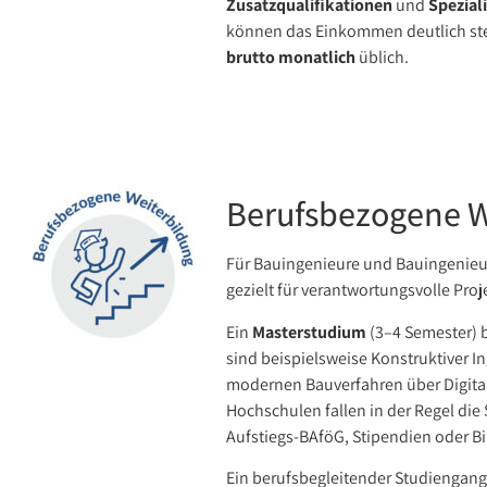
Zusatzqualifikationen
und
Spezial
können das Einkommen deutlich stei
brutto monatlich
üblich.
Berufsbezogene W
Für Bauingenieure und Bauingenieuri
gezielt für verantwortungsvolle Pr
Ein
Masterstudium
(3–4 Semester) b
sind beispielsweise Konstruktiver 
modernen Bauverfahren über Digital
Hochschulen fallen in der Regel die
Aufstiegs-BAföG, Stipendien oder B
Ein berufsbegleitender Studiengang