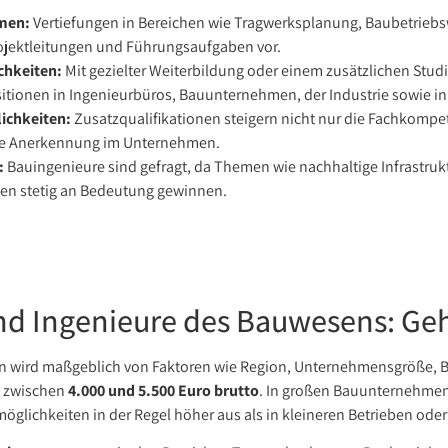
men:
Vertiefungen in Bereichen wie Tragwerksplanung, Baubetriebsw
ojektleitungen und Führungsaufgaben vor.
chkeiten:
Mit gezielter Weiterbildung oder einem zusätzlichen Stud
itionen in Ingenieurbüros, Bauunternehmen, der Industrie sowie in
ichkeiten:
Zusatzqualifikationen steigern nicht nur die Fachkompe
ie Anerkennung im Unternehmen.
:
Bauingenieure sind gefragt, da Themen wie nachhaltige Infrastr
sen stetig an Bedeutung gewinnen.
nd Ingenieure des Bauwesens: Geh
wird maßgeblich von Faktoren wie Region, Unternehmensgröße, B
t zwischen
4.000 und 5.500 Euro brutto
. In großen Bauunternehmen, 
möglichkeiten in der Regel höher aus als in kleineren Betrieben o