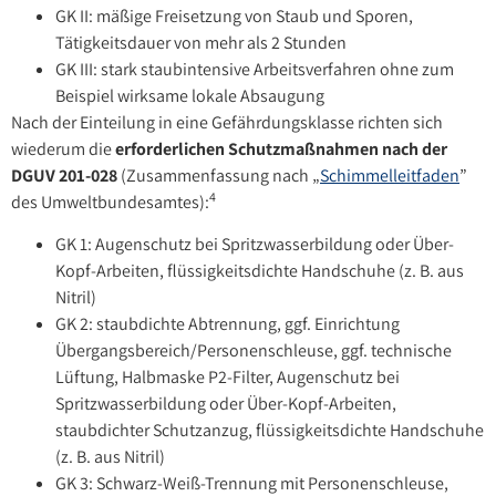
GK II: mäßige Freisetzung von Staub und Sporen,
Tätigkeitsdauer von mehr als 2 Stunden
GK III: stark staubintensive Arbeitsverfahren ohne zum
Beispiel wirksame lokale Absaugung
Nach der Einteilung in eine Gefährdungsklasse richten sich
wiederum die
erforderlichen Schutzmaßnahmen nach der
DGUV 201-028
(Zusammenfassung nach „
Schimmelleitfaden
”
4
des Umweltbundesamtes):
GK 1: Augenschutz bei Spritzwasserbildung oder Über-
Kopf-Arbeiten, flüssigkeitsdichte Handschuhe (z. B. aus
Nitril)
GK 2: staubdichte Abtrennung, ggf. Einrichtung
Übergangsbereich/Personenschleuse, ggf. technische
Lüftung, Halbmaske P2-Filter, Augenschutz bei
Spritzwasserbildung oder Über-Kopf-Arbeiten,
staubdichter Schutzanzug, flüssigkeitsdichte Handschuhe
(z. B. aus Nitril)
GK 3: Schwarz-Weiß-Trennung mit Personenschleuse,