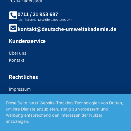
70794 Filderstadt
0711 / 21 953 687
(Mo.–Fr.) 08:00–12:00 Uhr, 13:00–15:00 Uhr
kontakt@deutsche-umweltakademie.de
Kundenservice
Über uns
Kontakt
Rechtliches
Impressum
Datenschutzerklärung
Widerrufsrecht
Diese Seite nutzt Website-Tracking-Technologien von Dritten,
um ihre Dienste anzubieten, stetig zu verbessern und
AGB
Werbung entsprechend den Interessen der Nutzer
anzuzeigen.
Social Media