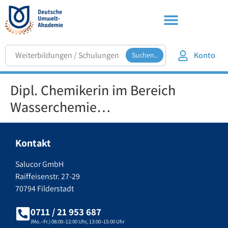
Konto
Suchen..
Dipl. Chemikerin im Bereich
Wasserchemie…
Kontakt
Salucor GmbH
Raiffeisenstr. 27-29
70794 Filderstadt
0711 / 21 953 687
(Mo.–Fr.) 08:00–12:00 Uhr, 13:00–15:00 Uhr