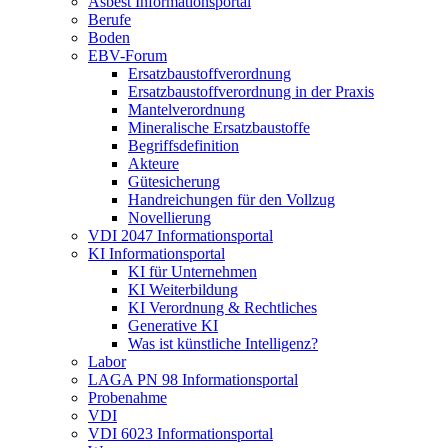
Asbest Informationsportal
Berufe
Boden
EBV-Forum
Ersatzbaustoffverordnung
Ersatzbaustoffverordnung in der Praxis
Mantelverordnung
Mineralische Ersatzbaustoffe
Begriffsdefinition
Akteure
Gütesicherung
Handreichungen für den Vollzug
Novellierung
VDI 2047 Informationsportal
KI Informationsportal
KI für Unternehmen
KI Weiterbildung
KI Verordnung & Rechtliches
Generative KI
Was ist künstliche Intelligenz?
Labor
LAGA PN 98 Informationsportal
Probenahme
VDI
VDI 6023 Informationsportal