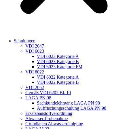
Schulungen
VDI 2047
VDI 6023
VDI 6023 Kategorie A
VDI 6023 Kategorie B
VDI 6023 Kategorie FM
VDI 6022
VDI 6022 Kategorie A
VDI 6022 Kategorie B
VDI 2052
Gemäß VDI 6202 Bl. 10
LAGA PN 98
Sachkundelehrgang LAGA PN 98
Auffrischungsschulung LAGA PN 98
Ersatzbaustoffverordnung
Abwasser-Probenahme
Grundlagen Abwasserreinigung
LAGA M 23