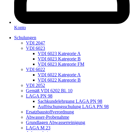
Konto
Schulungen
VDI 2047
VDI 6023
VDI 6023 Kategorie A
VDI 6023 Kategorie B
VDI 6023 Kategorie FM
VDI 6022
VDI 6022 Kategorie A
VDI 6022 Kategorie B
VDI 2052
Gemäß VDI 6202 Bl. 10
LAGA PN 98
Sachkundelehrgang LAGA PN 98
Auffrischungsschulung LAGA PN 98
Ersatzbaustoffverordnung
Abwasser-Probenahme
Grundlagen Abwasserreinigung
LAGA M 23