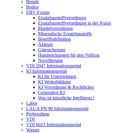
Berufe
Boden
EBV-Forum
Ersatzbaustoffverordnung
Ersatzbaustoffverordnung in der Praxis
Mantelverordnung
Mineralische Ersatzbaustoffe
Begriffsdefinition
Akteure
Gütesicherung
Handreichungen für den Vollzug
Novellierung
VDI 2047 Informationsportal
KI Informationsportal
KI für Unternehmen
KI Weiterbildung
KI Verordnung & Rechtliches
Generative KI
Was ist künstliche Intelligenz?
Labor
LAGA PN 98 Informationsportal
Probenahme
VDI
VDI 6023 Informationsportal
Wasser