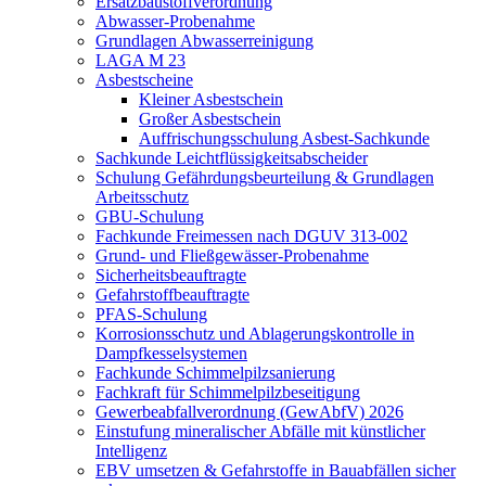
Ersatzbaustoffverordnung
Abwasser-Probenahme
Grundlagen Abwasserreinigung
LAGA M 23
Asbestscheine
Kleiner Asbestschein
Großer Asbestschein
Auffrischungsschulung Asbest-Sachkunde
Sachkunde Leichtflüssigkeitsabscheider
Schulung Gefährdungsbeurteilung & Grundlagen
Arbeitsschutz
GBU-Schulung
Fachkunde Freimessen nach DGUV 313‑002
Grund- und Fließgewässer-Probenahme
Sicherheitsbeauftragte
Gefahrstoffbeauftragte
PFAS-Schulung
Korrosionsschutz und Ablagerungskontrolle in
Dampfkesselsystemen
Fachkunde Schimmelpilzsanierung
Fachkraft für Schimmelpilzbeseitigung
Gewerbeabfallverordnung (GewAbfV) 2026
Einstufung mineralischer Abfälle mit künstlicher
Intelligenz
EBV umsetzen & Gefahrstoffe in Bauabfällen sicher