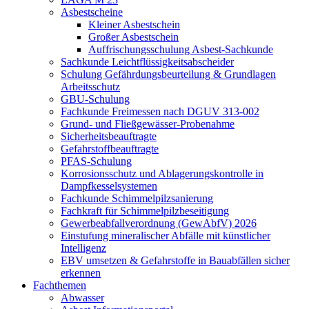
Asbestscheine
Kleiner Asbestschein
Großer Asbestschein
Auffrischungsschulung Asbest-Sachkunde
Sachkunde Leichtflüssigkeitsabscheider
Schulung Gefährdungsbeurteilung & Grundlagen
Arbeitsschutz
GBU-Schulung
Fachkunde Freimessen nach DGUV 313‑002
Grund- und Fließgewässer-Probenahme
Sicherheitsbeauftragte
Gefahrstoffbeauftragte
PFAS-Schulung
Korrosionsschutz und Ablagerungskontrolle in
Dampfkesselsystemen
Fachkunde Schimmelpilzsanierung
Fachkraft für Schimmelpilzbeseitigung
Gewerbeabfallverordnung (GewAbfV) 2026
Einstufung mineralischer Abfälle mit künstlicher
Intelligenz
EBV umsetzen & Gefahrstoffe in Bauabfällen sicher
erkennen
Fachthemen
Abwasser