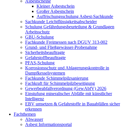
Asbestscheine
Kleiner Asbestschein
Großer Asbestschein
Auffrischungsschulung Asbest-Sachkunde
Sachkunde Leichtflüssigkeitsabscheider
Schulung Gefährdungsbeurteilung & Grundlagen
Arbeitsschutz
GBU-Schulung
Fachkunde Freimessen nach DGUV 313‑002
Grund- und Fließgewässer-Probenahme
Sicherheitsbeauftragte
Gefahrstoffbeauftragte
PFAS-Schulung
Korrosionsschutz und Ablagerungskontrolle in
Dampfkesselsystemen
Fachkunde Schimmelpilzsanierung
Fachkraft für Schimmelpilzbeseitigung
Gewerbeabfallverordnung (GewAbfV) 2026
Einstufung mineralischer Abfälle mit künstlicher
Intelligenz
EBV umsetzen & Gefahrstoffe in Bauabfällen sicher
erkennen
Fachthemen
Abwasser
Asbest Informationsportal