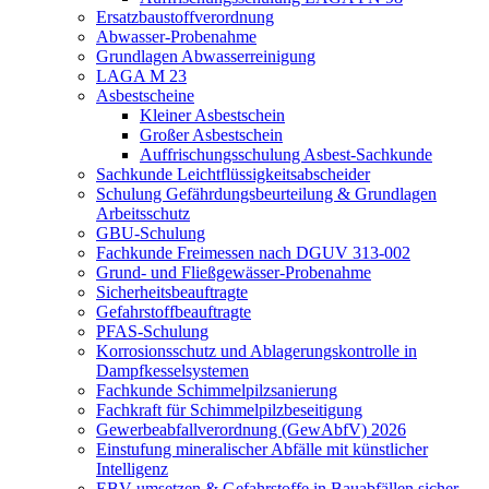
Ersatzbaustoffverordnung
Abwasser-Probenahme
Grundlagen Abwasserreinigung
LAGA M 23
Asbestscheine
Kleiner Asbestschein
Großer Asbestschein
Auffrischungsschulung Asbest-Sachkunde
Sachkunde Leichtflüssigkeitsabscheider
Schulung Gefährdungsbeurteilung & Grundlagen
Arbeitsschutz
GBU-Schulung
Fachkunde Freimessen nach DGUV 313‑002
Grund- und Fließgewässer-Probenahme
Sicherheitsbeauftragte
Gefahrstoffbeauftragte
PFAS-Schulung
Korrosionsschutz und Ablagerungskontrolle in
Dampfkesselsystemen
Fachkunde Schimmelpilzsanierung
Fachkraft für Schimmelpilzbeseitigung
Gewerbeabfallverordnung (GewAbfV) 2026
Einstufung mineralischer Abfälle mit künstlicher
Intelligenz
EBV umsetzen & Gefahrstoffe in Bauabfällen sicher