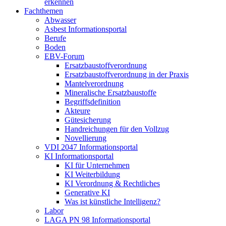
erkennen
Fachthemen
Abwasser
Asbest Informationsportal
Berufe
Boden
EBV-Forum
Ersatzbaustoffverordnung
Ersatzbaustoffverordnung in der Praxis
Mantelverordnung
Mineralische Ersatzbaustoffe
Begriffsdefinition
Akteure
Gütesicherung
Handreichungen für den Vollzug
Novellierung
VDI 2047 Informationsportal
KI Informationsportal
KI für Unternehmen
KI Weiterbildung
KI Verordnung & Rechtliches
Generative KI
Was ist künstliche Intelligenz?
Labor
LAGA PN 98 Informationsportal