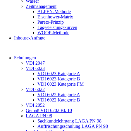
Wasser
Zeitmanagement
ALPEN-Methode
Eisenhower-Matrix
Pareto-Prinzip
Tagesleistungskurven
WOOP-Methode
Inhouse-Anfrage
Schulungen
VDI 2047
VDI 6023
VDI 6023 Kategorie A
VDI 6023 Kategorie B
VDI 6023 Kategorie FM
VDI 6022
VDI 6022 Kategorie A
VDI 6022 Kategorie B
VDI 2052
Gemäß VDI 6202 Bl. 10
LAGA PN 98
Sachkundelehrgang LAGA PN 98
Auffrischungsschulung LAGA PN 98