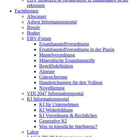
erkennen
Fachthemen
Abwasser
Asbest Informationsportal
Berufe
Boden
EBV-Forum
Ersatzbaustoffverordnung
Ersatzbaustoffverordnung in der Praxis
Mantelverordnung
Mineralische Ersatzbaustoffe
Begriffsdefinition
Akteure
Gütesicherung
Handreichungen für den Vollzug
Novellierung
VDI 2047 Informationsportal
KI Informationsportal
KI für Unternehmen
KI Weiterbildung
KI Verordnung & Rechtliches
Generative KI
Was ist künstliche Intelligenz?
Labor