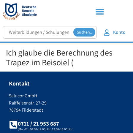
Konto
Suchen..
Ich glaube die Berechnung des
Trapez im Beisoiel (
Kontakt
Salucor GmbH
Raiffeisenstr. 27-29
70794 Filderstadt
0711 / 21 953 687
(Mo.–Fr.) 08:00–12:00 Uhr, 13:00–15:00 Uhr