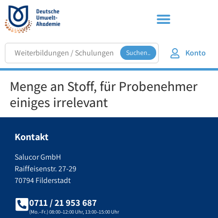
Konto
Suchen..
Menge an Stoff, für Probenehmer
einiges irrelevant
Kontakt
Salucor GmbH
Raiffeisenstr. 27-29
70794 Filderstadt
0711 / 21 953 687
(Mo.–Fr.) 08:00–12:00 Uhr, 13:00–15:00 Uhr