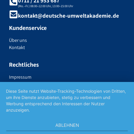
0711 / 21 953 687
(Mo.–Fr.) 08:00–12:00 Uhr, 13:00–15:00 Uhr
kontakt@deutsche-umweltakademie.de
Kundenservice
Über uns
Kontakt
Rechtliches
Impressum
Datenschutzerklärung
Widerrufsrecht
Diese Seite nutzt Website-Tracking-Technologien von Dritten,
um ihre Dienste anzubieten, stetig zu verbessern und
AGB
Werbung entsprechend den Interessen der Nutzer
anzuzeigen.
Social Media
ABLEHNEN