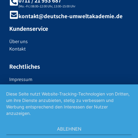
0711 / 21 953 687
(Mo.–Fr.) 08:00–12:00 Uhr, 13:00–15:00 Uhr
kontakt@deutsche-umweltakademie.de
Kundenservice
Über uns
Kontakt
Rechtliches
Impressum
Datenschutzerklärung
Widerrufsrecht
Diese Seite nutzt Website-Tracking-Technologien von Dritten,
um ihre Dienste anzubieten, stetig zu verbessern und
AGB
Werbung entsprechend den Interessen der Nutzer
anzuzeigen.
Social Media
ABLEHNEN