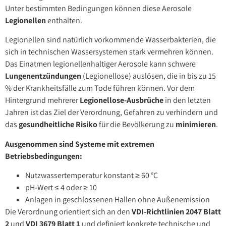
Unter bestimmten Bedingungen können diese Aerosole
Legionellen
enthalten.
Legionellen sind natürlich vorkommende Wasserbakterien, die
sich in technischen Wassersystemen stark vermehren können.
Das Einatmen legionellenhaltiger Aerosole kann schwere
Lungenentzündungen
(Legionellose) auslösen, die in bis zu 15
% der Krankheitsfälle zum Tode führen können. Vor dem
Hintergrund mehrerer
Legionellose-Ausbrüche
in den letzten
Jahren ist das Ziel der Verordnung, Gefahren zu verhindern und
das
gesundheitliche Risiko
für die Bevölkerung zu
minimieren
.
Ausgenommen sind Systeme mit extremen
Betriebsbedingungen:
Nutzwassertemperatur konstant ≥ 60 °C
pH-Wert ≤ 4 oder ≥ 10
Anlagen in geschlossenen Hallen ohne Außenemission
Die Verordnung orientiert sich an den
VDI-Richtlinien 2047 Blatt
2
und
VDI 3679 Blatt 1
und definiert konkrete technische und