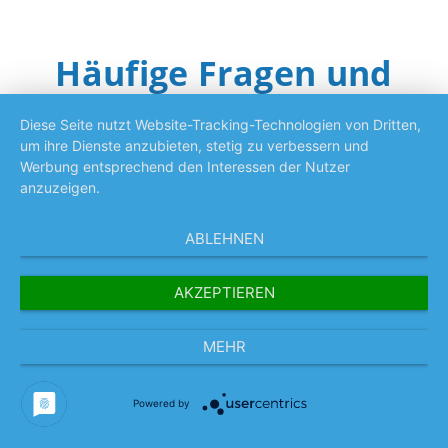
Häufige Fragen und
Antworten
Diese Seite nutzt Website-Tracking-Technologien von Dritten,
um ihre Dienste anzubieten, stetig zu verbessern und
Werbung entsprechend den Interessen der Nutzer
anzuzeigen.
Was macht ein Bodenleger bzw. eine Bodenlegerin?
ABLEHNEN
In welchen Bereichen arbeiten Bodenleger/innen?
AKZEPTIEREN
Welche Qualifikationen und Fähigkeiten sind für den
Beruf wichtig?
MEHR
Powered by
Haben Sie Fragen, die in unseren FAQ noch