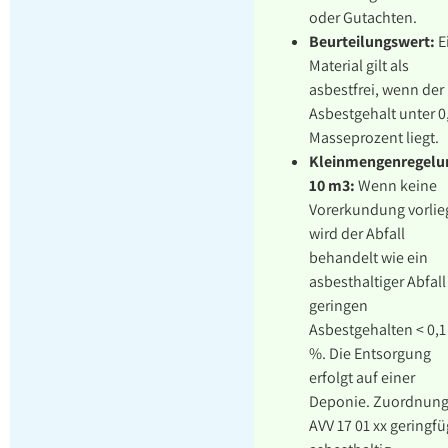
oder Gutachten.
Beurteilungswert:
E
Material gilt als
asbestfrei, wenn der
Asbestgehalt unter 0
Masseprozent liegt.
Kleinmengenregelu
10 m3:
Wenn keine
Vorerkundung vorlie
wird der Abfall
behandelt wie ein
asbesthaltiger Abfall
geringen
Asbestgehalten < 0,1
%. Die Entsorgung
erfolgt auf einer
Deponie. Zuordnun
AVV 17 01 xx geringfü