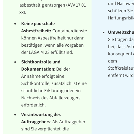
und Nachwei
asbesthaltig entsorgen (AVV 17 01
schützen Sie
xx).
Haftungsrisi
Keine pauschale
Asbestfreiheit:
Containerdienste
Umweltschu
können Asbestfreiheit nur dann
Sie tragen d
bestätigen, wenn alle Vorgaben
bei, dass Asb
der LAGA M 23 erfüllt sind.
konsequent 
dem
Sichtkontrolle und
Stoffkreislau
Dokumentation
:
Bei der
entfernt wird
Annahme erfolgt eine
Sichtkontrolle, zusätzlich ist eine
schriftliche Erklärung oder ein
Nachweis des Abfallerzeugers
erforderlich.
Verantwortung des
Auftraggebers
:
Als Auftraggeber
sind Sie verpflichtet, die