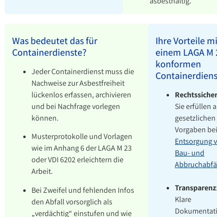
asbesthaltig.
Was bedeutet das für
Ihre Vorteile m
Containerdienste?
einem LAGA M 
konformen
Jeder Containerdienst muss die
Containerdiens
Nachweise zur Asbestfreiheit
lückenlos erfassen, archivieren
Rechtssicher
und bei Nachfrage vorlegen
Sie erfüllen a
können.
gesetzlichen
Vorgaben bei
Musterprotokolle und Vorlagen
Entsorgung 
wie im Anhang 6 der LAGA M 23
Bau- und
oder VDI 6202 erleichtern die
Abbruchabfä
Arbeit.
Transparenz
Bei Zweifel und fehlenden Infos
Klare
den Abfall vorsorglich als
Dokumentat
„verdächtig“ einstufen und wie