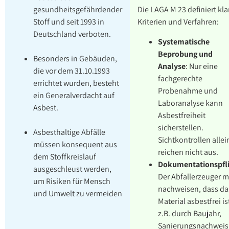
gesundheitsgefährdender
Die LAGA M 23 definiert kla
Stoff und seit 1993 in
Kriterien und Verfahren:
Deutschland verboten.
Systematische
Beprobung und
Besonders in Gebäuden,
Analyse
: Nur eine
die vor dem 31.10.1993
fachgerechte
errichtet wurden, besteht
Probenahme und
ein Generalverdacht auf
Laboranalyse kann
Asbest.
Asbestfreiheit
sicherstellen.
Asbesthaltige Abfälle
Sichtkontrollen allei
müssen konsequent aus
reichen nicht aus.
dem Stoffkreislauf
Dokumentationspfli
ausgeschleust werden,
Der Abfallerzeuger 
um Risiken für Mensch
nachweisen, dass da
und Umwelt zu vermeiden
Material asbestfrei is
z.B. durch Baujahr,
Sanierungsnachweis