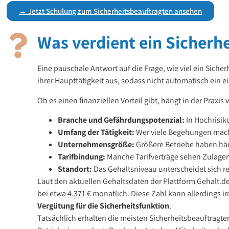
→ Jetzt Schulung zum Sicherheitsbeauftragten ansehen
Was verdient ein Sicherh
Eine pauschale Antwort auf die Frage, wie viel ein Sicher
ihrer Haupttätigkeit aus, sodass nicht automatisch ein ei
Ob es einen finanziellen Vorteil gibt, hängt in der Praxis
Branche und Gefährdungspotenzial:
In Hochrisik
Umfang der Tätigkeit:
Wer viele Begehungen macht
Unternehmensgröße:
Größere Betriebe haben häu
Tarifbindung:
Manche Tarifverträge sehen Zulagen
Standort:
Das Gehaltsniveau unterscheidet sich re
Laut den aktuellen Gehaltsdaten der Plattform Gehalt.de 
bei etwa
4.371 €
monatlich. Diese Zahl kann allerdings irr
Vergütung für die Sicherheitsfunktion
.
Tatsächlich erhalten die meisten Sicherheitsbeauftragt