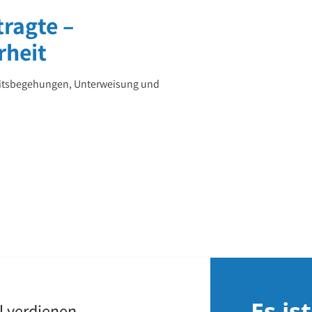
ragte –
rheit
eitsbegehungen, Unterweisung und
Es is
l verdienen