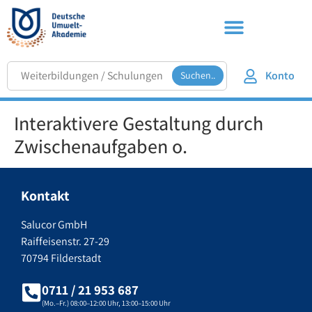
Konto
Suchen..
Interaktivere Gestaltung durch
Zwischenaufgaben o.
Kontakt
Salucor GmbH
Raiffeisenstr. 27-29
70794 Filderstadt
0711 / 21 953 687
(Mo.–Fr.) 08:00–12:00 Uhr, 13:00–15:00 Uhr