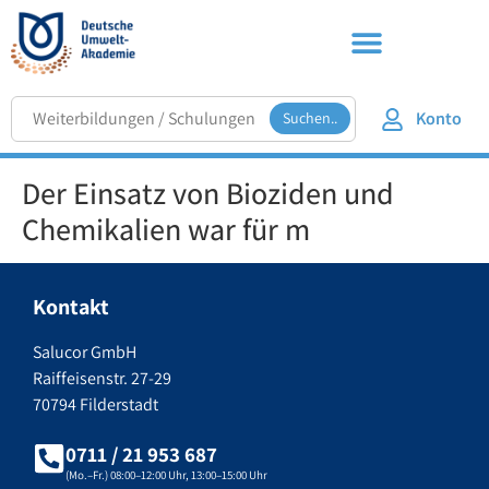
Konto
Suchen..
Der Einsatz von Bioziden und
Chemikalien war für m
Kontakt
Salucor GmbH
Raiffeisenstr. 27-29
70794 Filderstadt
0711 / 21 953 687
(Mo.–Fr.) 08:00–12:00 Uhr, 13:00–15:00 Uhr