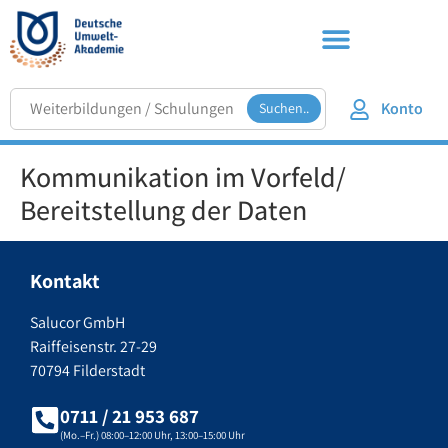
Konto
Suchen..
Kommunikation im Vorfeld/
Bereitstellung der Daten
Kontakt
Salucor GmbH
Raiffeisenstr. 27-29
70794 Filderstadt
0711 / 21 953 687
(Mo.–Fr.) 08:00–12:00 Uhr, 13:00–15:00 Uhr