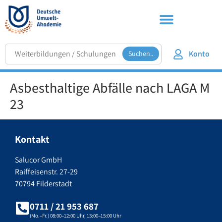
Konto
Suchen..
Asbesthaltige Abfälle nach LAGA M
23
Kontakt
Salucor GmbH
Raiffeisenstr. 27-29
70794 Filderstadt
0711 / 21 953 687
(Mo.–Fr.) 08:00–12:00 Uhr, 13:00–15:00 Uhr