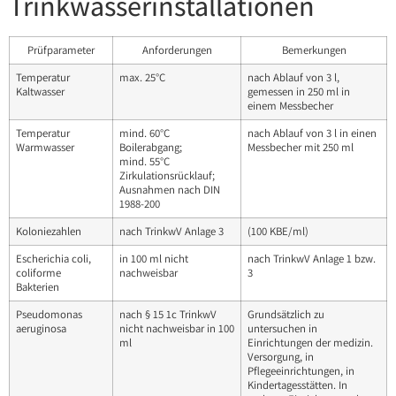
Trinkwasserinstallationen
Prüfparameter
Anforderungen
Bemerkungen
Temperatur
max. 25°C
nach Ablauf von 3 l,
Kaltwasser
gemessen in 250 ml in
einem Messbecher
Temperatur
mind. 60°C
nach Ablauf von 3 l in einen
Warmwasser
Boilerabgang;
Messbecher mit 250 ml
mind. 55°C
Zirkulationsrücklauf;
Ausnahmen nach DIN
1988-200
Koloniezahlen
nach TrinkwV Anlage 3
(100 KBE/ml)
Escherichia coli,
in 100 ml nicht
nach TrinkwV Anlage 1 bzw.
coliforme
nachweisbar
3
Bakterien
Pseudomonas
nach § 15 1c TrinkwV
Grundsätzlich zu
aeruginosa
nicht nachweisbar in 100
untersuchen in
ml
Einrichtungen der medizin.
Versorgung, in
Pflegeeinrichtungen, in
Kindertagesstätten. In