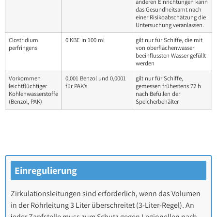
anderen Einrichtungen kann
das Gesundheitsamt nach
einer Risikoabschätzung die
Untersuchung veranlassen.
Clostridium
0 KBE in 100 ml
gilt nur für Schiffe, die mit
perfringens
von oberflächenwasser
beeinflussten Wasser gefüllt
werden
Vorkommen
0,001 Benzol und 0,0001
gilt nur für Schiffe,
leichtflüchtiger
für PAK’s
gemessen frühestens 72 h
Kohlenwasserstoffe
nach Befüllen der
(Benzol, PAK)
Speicherbehälter
Einregulierung
Zirkulationsleitungen sind erforderlich, wenn das Volumen
in der Rohrleitung 3 Liter überschreitet (3-Liter-Regel). An
jeder Zapfstelle muss zum Schutz gegen Legionellen nach